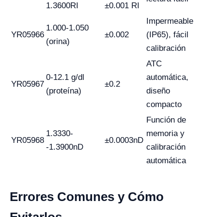
1.3600RI
±0.001 RI
Impermeable
1.000-1.050
YR05966
±0.002
(IP65), fácil
(orina)
calibración
ATC
0-12.1 g/dl
automática,
YR05967
±0.2
(proteína)
diseño
compacto
Función de
1.3330-
memoria y
YR05968
±0.0003nD
-1.3900nD
calibración
automática
Errores Comunes y Cómo