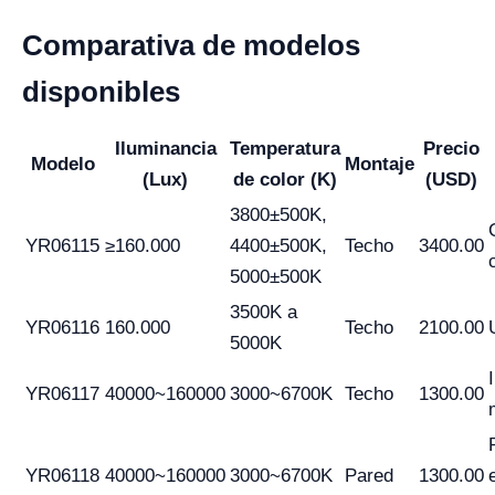
Comparativa de modelos
disponibles
Iluminancia
Temperatura
Precio
Modelo
Montaje
(Lux)
de color (K)
(USD)
3800±500K,
YR06115
≥160.000
4400±500K,
Techo
3400.00
5000±500K
3500K a
YR06116
160.000
Techo
2100.00
5000K
YR06117
40000~160000
3000~6700K
Techo
1300.00
YR06118
40000~160000
3000~6700K
Pared
1300.00