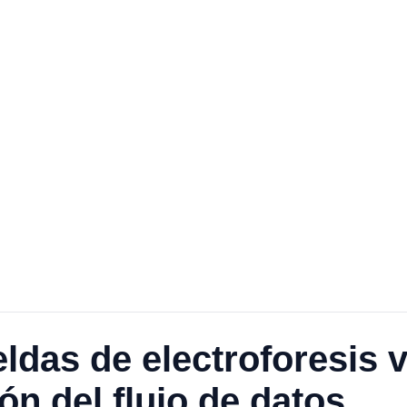
ldas de electroforesis v
ón del flujo de datos