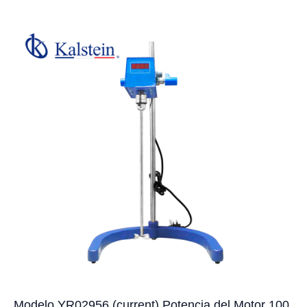
Modelo YR02956 (current) Potencia del Motor 100