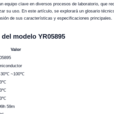
 equipo clave en diversos procesos de laboratorio, que re
ar su uso. En este artículo, se explorará un glosario técnic
sión de sus características y especificaciones principales.
s del modelo YR05895
Valor
05895
miconductor
-30℃ ~100℃
.3℃
.3℃
.3℃
99h 59m