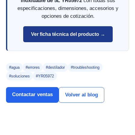
inoxidable de 5L YR05972
con todas sus
especificaciones, dimensiones, accesorios y
opciones de cotización.
Ver ficha técnica del producto →
#agua
#errores
#destilador
#troubleshooting
#soluciones
#YR05972
Contactar ventas
Volver al blog