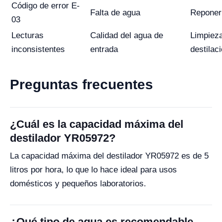
Código de error E-
Falta de agua
Reponer 
03
Lecturas
Calidad del agua de
Limpieza
inconsistentes
entrada
destilac
Preguntas frecuentes
¿Cuál es la capacidad máxima del
destilador YR05972?
La capacidad máxima del destilador YR05972 es de 5
litros por hora, lo que lo hace ideal para usos
domésticos y pequeños laboratorios.
¿Qué tipo de agua es recomendable