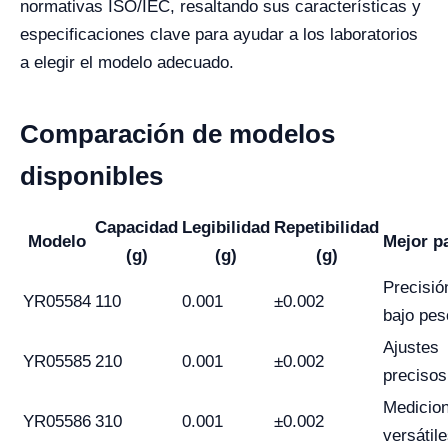
normativas ISO/IEC, resaltando sus características y
especificaciones clave para ayudar a los laboratorios
a elegir el modelo adecuado.
Comparación de modelos
disponibles
Capacidad
Legibilidad
Repetibilidad
Modelo
Mejor p
(g)
(g)
(g)
Precisió
YR05584
110
0.001
±0.002
bajo pes
Ajustes
YR05585
210
0.001
±0.002
precisos
Medicio
YR05586
310
0.001
±0.002
versátil