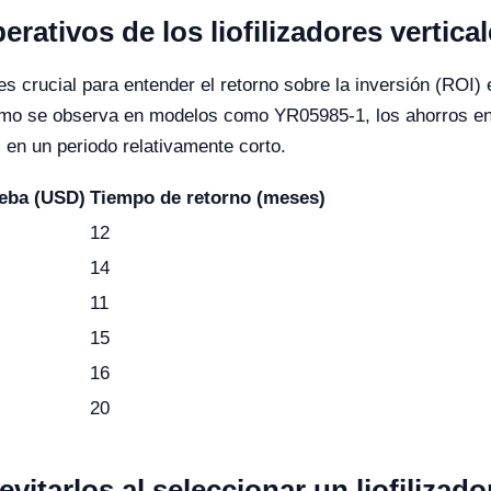
ativos de los liofilizadores vertica
s crucial para entender el retorno sobre la inversión (ROI) en
 como se observa en modelos como YR05985-1, los ahorros e
en un periodo relativamente corto.
eba (USD)
Tiempo de retorno (meses)
12
14
11
15
16
20
tarlos al seleccionar un liofilizador