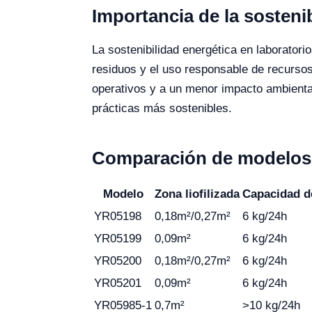
Importancia de la sosteni
La sostenibilidad energética en laboratori
residuos y el uso responsable de recursos
operativos y a un menor impacto ambiental.
prácticas más sostenibles.
Comparación de modelos de
Modelo
Zona liofilizada
Capacidad d
YR05198
0,18m²/0,27m²
6 kg/24h
YR05199
0,09m²
6 kg/24h
YR05200
0,18m²/0,27m²
6 kg/24h
YR05201
0,09m²
6 kg/24h
YR05985-1
0,7m²
>10 kg/24h