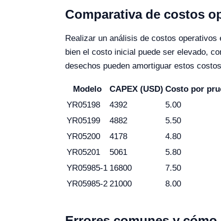
Comparativa de costos oper
Realizar un análisis de costos operativos e
bien el costo inicial puede ser elevado,
desechos pueden amortiguar estos costos 
Modelo
CAPEX (USD)
Costo por pru
YR05198
4392
5.00
YR05199
4882
5.50
YR05200
4178
4.80
YR05201
5061
5.80
YR05985-1
16800
7.50
YR05985-2
21000
8.00
Errores comunes y cómo evi