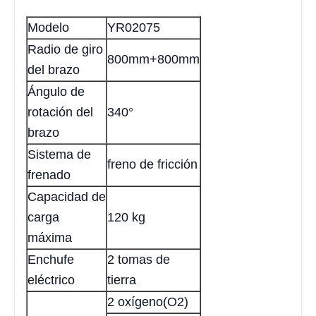
Modelo
YR02075
Radio de giro
800mm+800mm
del brazo
Ángulo de
rotación del
340°
brazo
Sistema de
freno de fricción
frenado
Capacidad de
carga
120 kg
máxima
Enchufe
2 tomas de
eléctrico
tierra
2 oxígeno(O2)