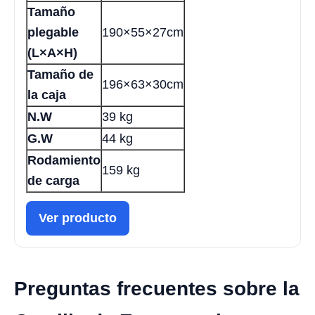
Tamaño
plegable
190×55×27cm
(L×A×H)
Tamaño de
196×63×30cm
la caja
N.W
39 kg
G.W
44 kg
Rodamiento
159 kg
de carga
Ver producto
Preguntas frecuentes sobre la