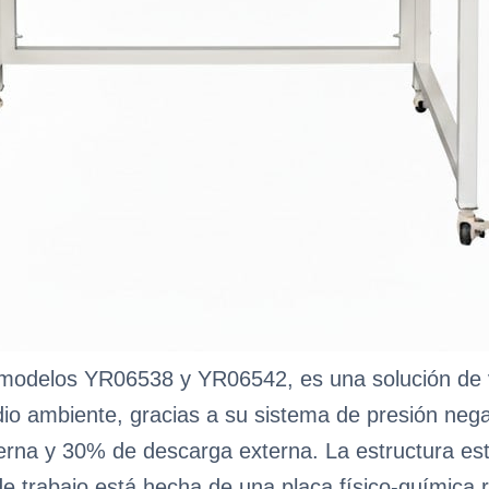
, modelos YR06538 y YR06542, es una solución de 
dio ambiente, gracias a su sistema de presión nega
nterna y 30% de descarga externa. La estructura es
e de trabajo está hecha de una placa físico-química r