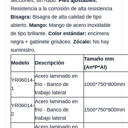
secciones, sin ruido.
Pies ajustables:
Resistencia a la corrosión de alta resistencia
Bisagra:
Bisagra de alta calidad de tipo
abierto.
Mango:
Mango de acero inoxidable
de tipo brillante.
Color estándar:
encimera
negra + gabinete grisáceo.
Zócalo:
No hay
suministro.
Tamaño mm
Modelo
Descripción
(An*P*Al)
Acero laminado en
YR06014-
frío - Banco de
1000*750*800mm
1
trabajo lateral
Acero laminado en
YR06014-
frío - Banco de
1500*750*800mm
2
trabajo lateral
Acero laminado en