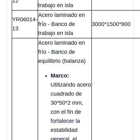
12
trabajo en isla
Acero laminado en
YR06014-
frío - Banco de
3000*1500*800
13
trabajo en isla
Acero laminado en
frío - Banco de
equilibrio (balanza)
Marco:
Utilizando acero
cuadrado de
30*50*2 mm,
con el fin de
fortalecer la
estabilidad
general, el