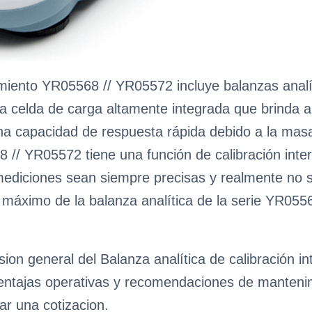
imiento YR05568 // YR05572 incluye balanzas analí
 celda de carga altamente integrada que brinda al
una capacidad de respuesta rápida debido a la masa
// YR05572 tiene una función de calibración inte
mediciones sean siempre precisas y realmente no 
 máximo de la balanza analítica de la serie YR05
ion general del Balanza analítica de calibración i
ventajas operativas y recomendaciones de mantenimie
ar una cotizacion.