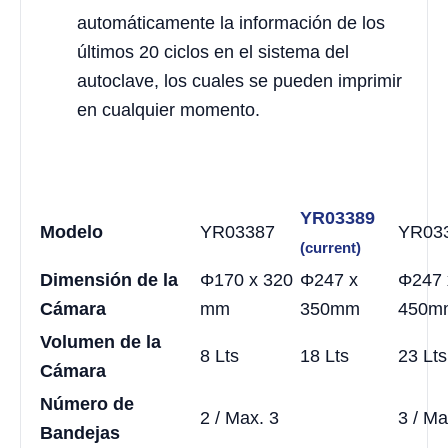
automáticamente la información de los
últimos 20 ciclos en el sistema del
autoclave, los cuales se pueden imprimir
en cualquier momento.
YR03389
Modelo
YR03387
YR03
(current)
Dimensión de la
Φ170 x 320
Φ247 x
Φ247 
Cámara
mm
350mm
450m
Volumen de la
8 Lts
18 Lts
23 Lts
Cámara
Número de
2 / Max. 3
3 / Ma
Bandejas