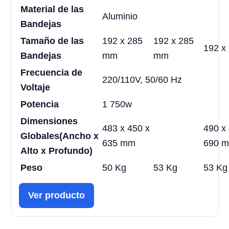
Material de las
Aluminio
Bandejas
Tamaño de las
192 x 285
192 x 285
192 x
Bandejas
mm
mm
Frecuencia de
220/110V, 50/60 Hz
Voltaje
Potencia
1 750w
Dimensiones
483 x 450 x
490 x
Globales
(Ancho x
635 mm
690 
Alto x Profundo)
Peso
50 Kg
53 Kg
53 Kg
Ver producto