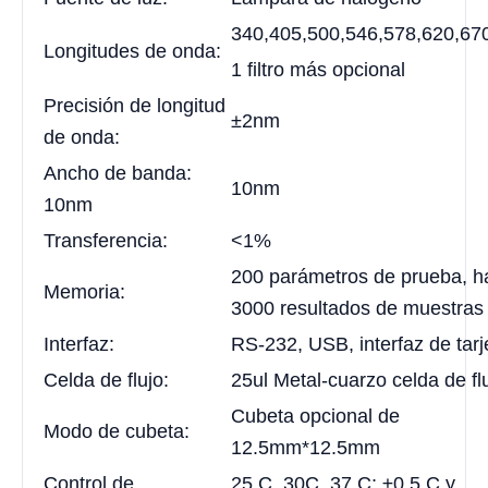
340,405,500,546,578,620,67
Longitudes de onda:
1 filtro más opcional
Precisión de longitud
±2nm
de onda:
Ancho de banda:
10nm
10nm
Transferencia:
<1%
200 parámetros de prueba, h
Memoria:
3000 resultados de muestras
Interfaz:
RS-232, USB, interfaz de tar
Celda de flujo:
25ul Metal-cuarzo celda de fl
Cubeta opcional de
Modo de cubeta:
12.5mm*12.5mm
Control de
25 C, 30C, 37 C; ±0.5 C y