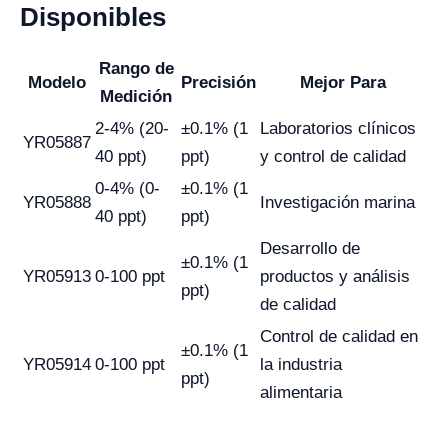
Disponibles
Rango de
Modelo
Precisión
Mejor Para
Medición
2-4% (20-
±0.1% (1
Laboratorios clínicos
YR05887
40 ppt)
ppt)
y control de calidad
0-4% (0-
±0.1% (1
YR05888
Investigación marina
40 ppt)
ppt)
Desarrollo de
±0.1% (1
YR05913
0-100 ppt
productos y análisis
ppt)
de calidad
Control de calidad en
±0.1% (1
YR05914
0-100 ppt
la industria
ppt)
alimentaria