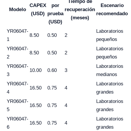
Tiempo de
CAPEX
por
Escenario
Modelo
recuperación
(USD)
prueba
recomendado
(meses)
(USD)
YR06047-
Laboratorios
8.50
0.50
2
1
pequeños
YR06047-
Laboratorios
8.50
0.50
2
2
pequeños
YR06047-
Laboratorios
10.00
0.60
3
3
medianos
YR06047-
Laboratorios
16.50
0.75
4
4
grandes
YR06047-
Laboratorios
16.50
0.75
4
5
grandes
YR06047-
Laboratorios
16.50
0.75
4
6
grandes